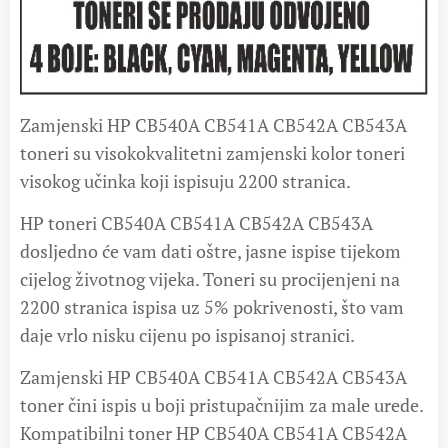
Zamjenski HP CB540A CB541A CB542A CB543A
toneri su visokokvalitetni zamjenski kolor toneri
visokog učinka koji ispisuju 2200 stranica.
HP toneri CB540A CB541A CB542A CB543A
dosljedno će vam dati oštre, jasne ispise tijekom
cijelog životnog vijeka. Toneri su procijenjeni na
2200 stranica ispisa uz 5% pokrivenosti, što vam
daje vrlo nisku cijenu po ispisanoj stranici.
Zamjenski HP CB540A CB541A CB542A CB543A
toner čini ispis u boji pristupačnijim za male urede.
Kompatibilni toner HP CB540A CB541A CB542A