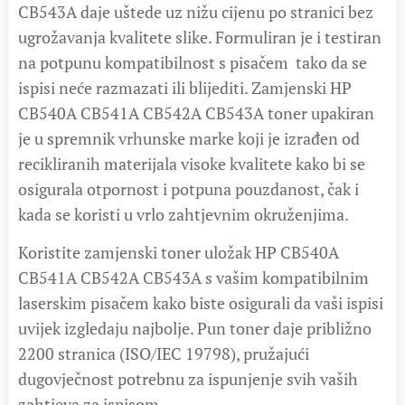
CB543A daje uštede uz nižu cijenu po stranici bez
ugrožavanja kvalitete slike. Formuliran je i testiran
na potpunu kompatibilnost s pisačem tako da se
ispisi neće razmazati ili blijediti. Zamjenski HP
CB540A CB541A CB542A CB543A toner upakiran
je u spremnik vrhunske marke koji je izrađen od
recikliranih materijala visoke kvalitete kako bi se
osigurala otpornost i potpuna pouzdanost, čak i
kada se koristi u vrlo zahtjevnim okruženjima.
Koristite zamjenski toner uložak HP CB540A
CB541A CB542A CB543A s vašim kompatibilnim
laserskim pisačem kako biste osigurali da vaši ispisi
uvijek izgledaju najbolje. Pun toner daje približno
2200 stranica (ISO/IEC 19798), pružajući
dugovječnost potrebnu za ispunjenje svih vaših
zahtjeva za ispisom.