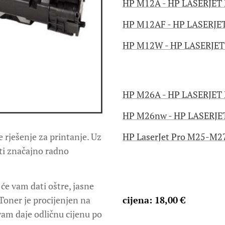
HP M12A - HP LASERJET 
HP M12AF - HP LASERJET
HP M12W - HP LASERJET
HP M26A - HP LASERJET 
HP M26nw - HP LASERJE
e rješenje za printanje. Uz
HP LaserJet Pro M25-M27
eti značajno radno
e vam dati oštre, jasne
 Toner je procijenjen na
cijena: 18,00 €
vam daje odličnu cijenu po