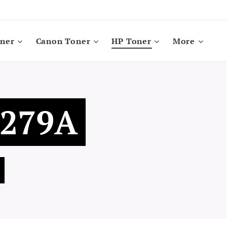
oner
Canon Toner
HP Toner
More
F279A