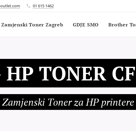
outlet.com
01 615 1462
Zamjenski Toner Zagreb
GDJE SMO
Brother T
- HP TONER C
Zamjenski Toner za HP printere