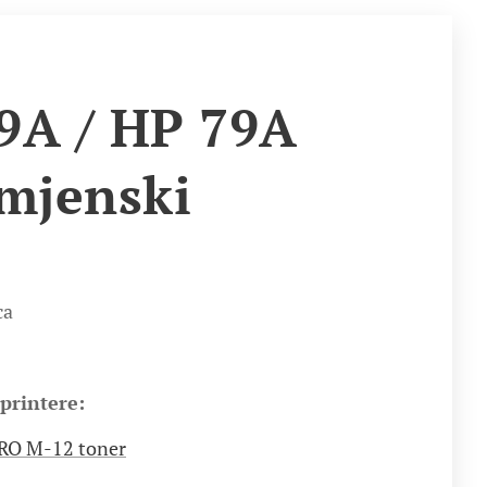
9A / HP 79A
mjenski
ca
printere:
RO M-12 toner