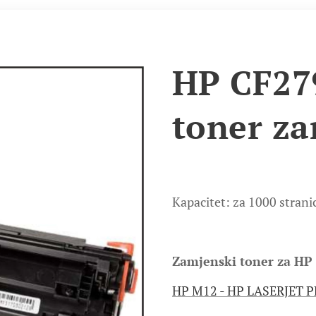
HP CF27
toner za
Kapacitet: za 1000 strani
Zamjenski toner za HP 
HP M12 - HP LASERJET P