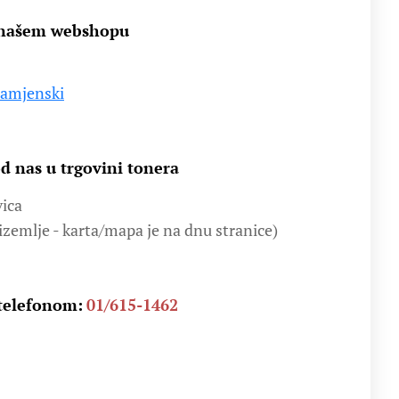
 našem webshopu
Zamjenski
d nas u trgovini tonera
vica
izemlje - karta/mapa je na dnu stranice)
 telefonom:
01/615-1462