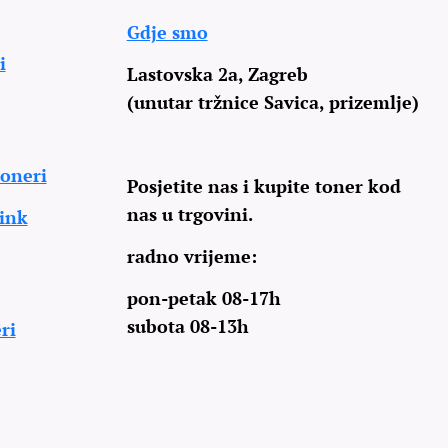
Gdje smo
i
Lastovska 2a, Zagreb
(unutar tržnice Savica, prizemlje)
oneri
Posjetite nas i kupite toner kod
nas u trgovini.
 ink
radno vrijeme:
pon-petak 08-17h
subota 08-13h
ri