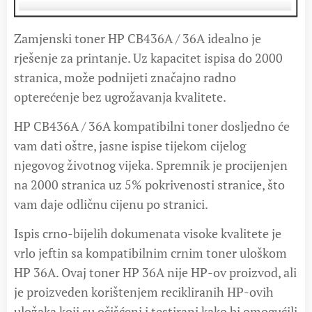
Zamjenski toner HP CB436A / 36A idealno je
rješenje za printanje. Uz kapacitet ispisa do 2000
stranica, može podnijeti značajno radno
opterećenje bez ugrožavanja kvalitete.
HP CB436A / 36A kompatibilni toner dosljedno će
vam dati oštre, jasne ispise tijekom cijelog
njegovog životnog vijeka. Spremnik je procijenjen
na 2000 stranica uz 5% pokrivenosti stranice, što
vam daje odličnu cijenu po stranici.
Ispis crno-bijelih dokumenata visoke kvalitete je
vrlo jeftin sa kompatibilnim crnim toner uloškom
HP 36A. Ovaj toner HP 36A nije HP-ov proizvod, ali
je proizveden korištenjem recikliranih HP-ovih
uložaka koji su očišćeni i testirani kako bi omogućili