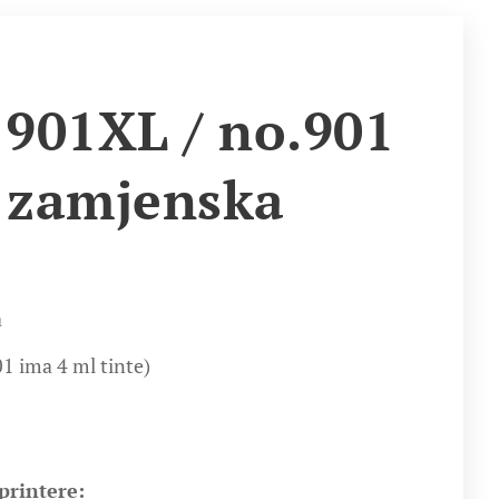
 901XL / no.901
a zamjenska
a
01 ima 4 ml tinte)
printere: