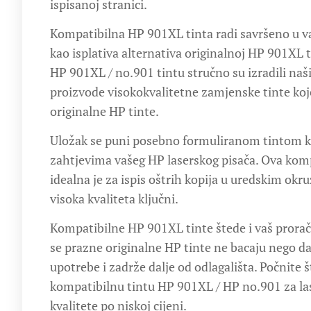
ispisanoj stranici.
Kompatibilna HP 901XL tinta radi savršeno u 
kao isplativa alternativa originalnoj HP 901XL 
HP 901XL / no.901 tintu stručno su izradili naši
proizvode visokokvalitetne zamjenske tinte koj
originalne HP tinte.
Uložak se puni posebno formuliranom tintom ko
zahtjevima vašeg HP laserskog pisača. Ova kom
idealna je za ispis oštrih kopija u uredskim okr
visoka kvaliteta ključni.
Kompatibilne HP 901XL tinte štede i vaš prorač
se prazne originalne HP tinte ne bacaju nego d
upotrebe i zadrže dalje od odlagališta. Počnite š
kompatibilnu tintu HP 901XL / HP no.901 za las
kvalitete po niskoj cijeni.