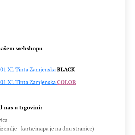
 našem webshopu
901 XL Tinta Zamjenska
BLACK
901 XL Tinta Zamjenska
COLOR
 nas u trgovini:
vica
izemlje - karta/mapa je na dnu stranice)