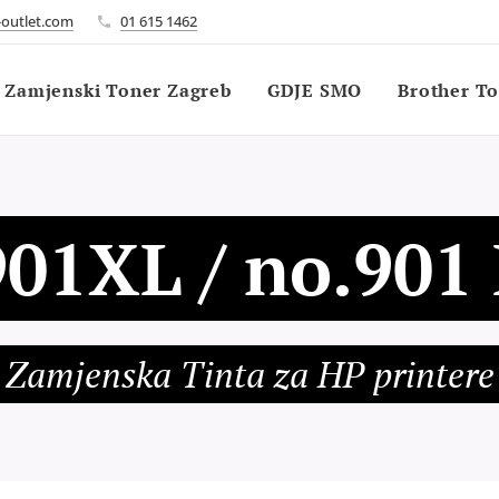
outlet.com
01 615 1462
Zamjenski Toner Zagreb
GDJE SMO
Brother T
901XL / no.90
Zamjenska Tinta za HP printere