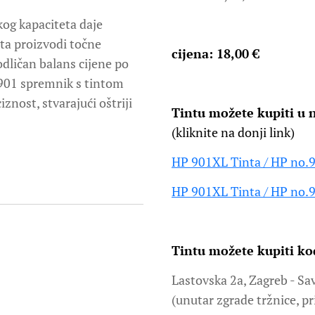
og kapaciteta daje
ta proizvodi točne
cijena: 18,00 €
 odličan balans cijene po
.901 spremnik s tintom
znost, stvarajući oštriji
Tintu možete kupiti u
(kliknite na donji link)
HP 901XL Tinta / HP no.
HP 901XL Tinta / HP no.
Tintu možete kupiti kod
Lastovska 2a, Zagreb - Sa
(unutar zgrade tržnice, pr