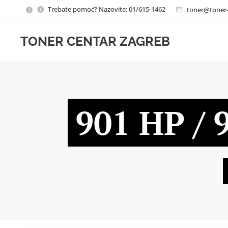
Trebate pomoć? Nazovite: 01/615-1462
toner@toner-
TONER CENTAR ZAGREB
901 HP / 