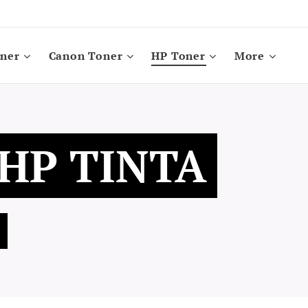
oner
Canon Toner
HP Toner
More
1 HP TINTA