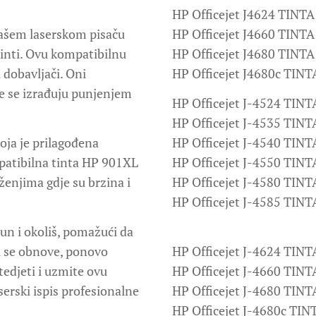
HP Officejet J4624 TINTA
vašem laserskom pisaču
HP Officejet J4660 TINTA
tinti. Ovu kompatibilnu
HP Officejet J4680 TINTA
 dobavljači. Oni
HP Officejet J4680c TINT
e se izrađuju punjenjem
HP Officejet J-4524 TINT
HP Officejet J-4535 TINT
ja je prilagođena
HP Officejet J-4540 TINT
patibilna tinta HP 901XL
HP Officejet J-4550 TINT
uženjima gdje su brzina i
HP Officejet J-4580 TINT
HP Officejet J-4585 TINT
un i okoliš, pomažući da
a se obnove, ponovo
HP Officejet J-4624 TINT
tedjeti i uzmite ovu
HP Officejet J-4660 TINT
erski ispis profesionalne
HP Officejet J-4680 TINT
HP Officejet J-4680c TIN