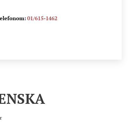
telefonom:
01/615-1462
JENSKA
r